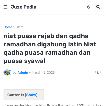
Juzo Pedia
Home
Islam
niat puasa rajab dan qadha
ramadhan digabung latin Niat
qadha puasa ramadhan dan
puasa syawal
0
by
Admin
-
March 12, 2023
Contents [
Show
]
If you are looking for Niat Puasa Ramadhan 2021 Latin dan