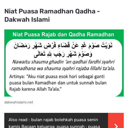
Niat Puasa Ramadhan Qadha -
Dakwah Islami
dakwahislami.net
Also read :
bulan rajab bolehkah puasa senin
kamis Bacaan keluarga: puasa sunnah : puasa