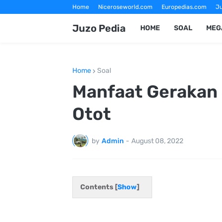
Home
Niceroseworld.com
Europedias.com
Ju
Fotografer Magelang
Jasa Foto Wisata Magelang
Juzo Pedia
HOME
SOAL
MEG
Home
Soal
Manfaat Gerakan 
Otot
by
Admin
-
August 08, 2022
Contents [
Show
]