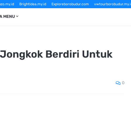
zo.my.id
Brightidea.my.id
Exploreborobudur.com
vwtourborobudur.my.i
Sewavwtourborobudur.com
vwborobudurtour.com
Borobudurtourvw.c
A MENU
Jongkok Berdiri Untuk
0