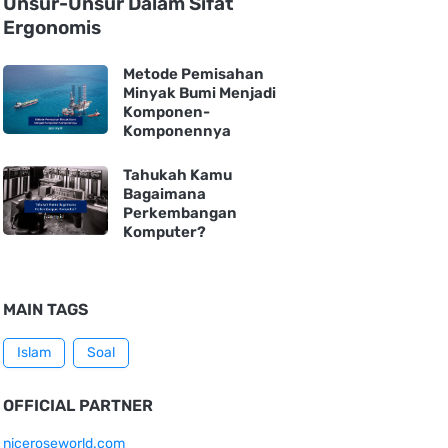
Unsur-Unsur Dalam Sifat
Ergonomis
Metode Pemisahan
Minyak Bumi Menjadi
Komponen-
Komponennya
Tahukah Kamu
Bagaimana
Perkembangan
Komputer?
MAIN TAGS
Islam
Soal
OFFICIAL PARTNER
niceroseworld.com