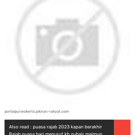
portalpurwokerto.pikiran-rakyat.com
Also read :
puasa rajab 2023 kapan berakhir
Rajab puasa hari menurut kh zubair maimun