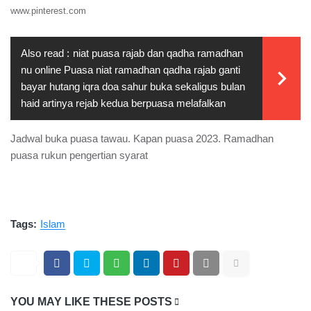
www.pinterest.com
Also read :
niat puasa rajab dan qadha ramadhan
nu online Puasa niat ramadhan qadha rajab ganti
bayar hutang iqra doa sahur buka sekaligus bulan
haid artinya rejab kedua berpuasa melafalkan
Jadwal buka puasa tawau. Kapan puasa 2023. Ramadhan
puasa rukun pengertian syarat
Tags:
Islam
YOU MAY LIKE THESE POSTS