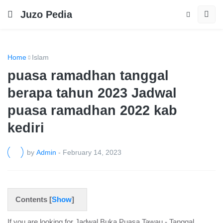
Juzo Pedia
Home
Islam
puasa ramadhan tanggal
berapa tahun 2023 Jadwal
puasa ramadhan 2022 kab
kediri
by
Admin
-
February 14, 2023
Contents [
Show
]
If you are looking for Jadwal Buka Puasa Tawau - Tanggal