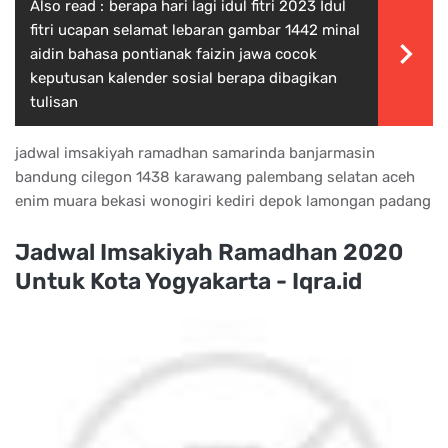
Also read :
berapa hari lagi idul fitri 2023 Idul
fitri ucapan selamat lebaran gambar 1442 minal
aidin bahasa pontianak faizin jawa cocok
keputusan kalender sosial berapa dibagikan
tulisan
jadwal imsakiyah ramadhan samarinda banjarmasin
bandung cilegon 1438 karawang palembang selatan aceh
enim muara bekasi wonogiri kediri depok lamongan padang
Jadwal Imsakiyah Ramadhan 2020
Untuk Kota Yogyakarta - Iqra.id