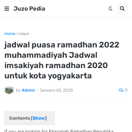
Juzo Pedia
Home
Islam
jadwal puasa ramadhan 2022
muhammadiyah Jadwal
imsakiyah ramadhan 2020
untuk kota yogyakarta
0
by
Admin
-
January 02, 2023
Contents [
Show
]
If you are looking for Khazanah Ramadhan Republika