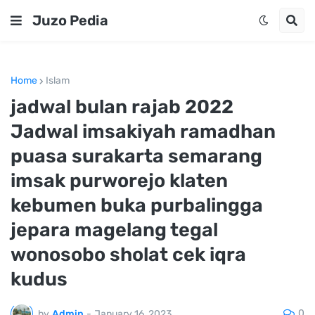
Juzo Pedia
Home
Islam
jadwal bulan rajab 2022
Jadwal imsakiyah ramadhan
puasa surakarta semarang
imsak purworejo klaten
kebumen buka purbalingga
jepara magelang tegal
wonosobo sholat cek iqra
kudus
0
by
Admin
-
January 16, 2023