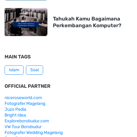
Tahukah Kamu Bagaimana
Perkembangan Komputer?
MAIN TAGS
Islam
Soal
OFFICIAL PARTNER
niceroseworld.com
Fotografer Magelang
Juzo Pedia
Bright Idea
Exploreborobudur.com
VW Tour Borobudur
Fotografer Wedding Magelang