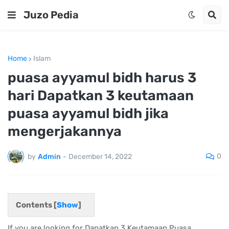
Juzo Pedia
Home
Islam
puasa ayyamul bidh harus 3
hari Dapatkan 3 keutamaan
puasa ayyamul bidh jika
mengerjakannya
0
by
Admin
-
December 14, 2022
Contents [
Show
]
If you are looking for Dapatkan 3 Keutamaan Puasa