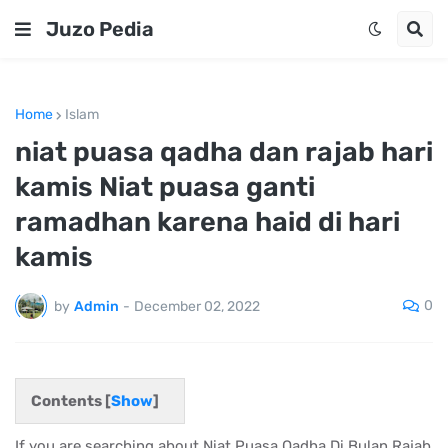
Juzo Pedia
Home
Islam
niat puasa qadha dan rajab hari
kamis Niat puasa ganti
ramadhan karena haid di hari
kamis
0
by
Admin
-
December 02, 2022
Contents [
Show
]
If you are searching about Niat Puasa Qadha Di Bulan Rajab