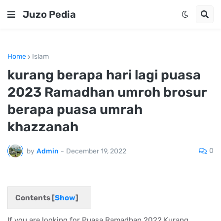
Juzo Pedia
Home
Islam
kurang berapa hari lagi puasa
2023 Ramadhan umroh brosur
berapa puasa umrah
khazzanah
0
by
Admin
-
December 19, 2022
Contents [
Show
]
If you are looking for Puasa Ramadhan 2022 Kurang