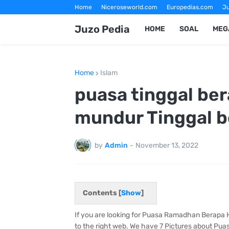
Home
Niceroseworld.com
Europedias.com
Ju
Fotografer Magelang
Jasa Foto Wisata Magelang
Juzo Pedia
HOME
SOAL
MEG
Home
Islam
puasa tinggal ber
mundur Tinggal be
by
Admin
-
November 13, 2022
Contents [
Show
]
If you are looking for Puasa Ramadhan Berapa
to the right web. We have 7 Pictures about P