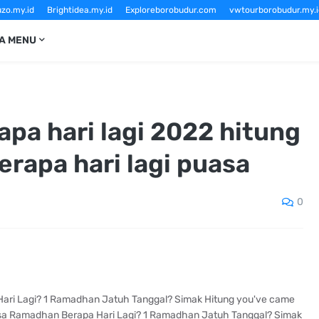
zo.my.id
Brightidea.my.id
Exploreborobudur.com
vwtourborobudur.my.i
Sewavwtourborobudur.com
vwborobudurtour.com
Borobudurtourvw.c
A MENU
apa hari lagi 2022 hitung
rapa hari lagi puasa
0
 Hari Lagi? 1 Ramadhan Jatuh Tanggal? Simak Hitung you've came
uasa Ramadhan Berapa Hari Lagi? 1 Ramadhan Jatuh Tanggal? Simak