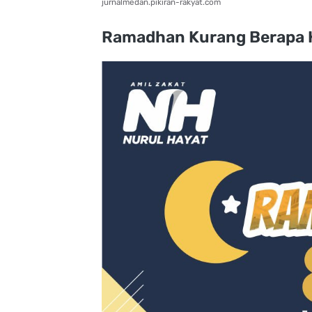
jurnalmedan.pikiran-rakyat.com
Ramadhan Kurang Berapa H