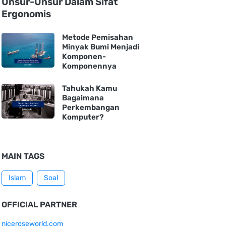
Unsur-Unsur Dalam Sifat
Ergonomis
Metode Pemisahan
Minyak Bumi Menjadi
Komponen-
Komponennya
Tahukah Kamu
Bagaimana
Perkembangan
Komputer?
MAIN TAGS
Islam
Soal
OFFICIAL PARTNER
niceroseworld.com