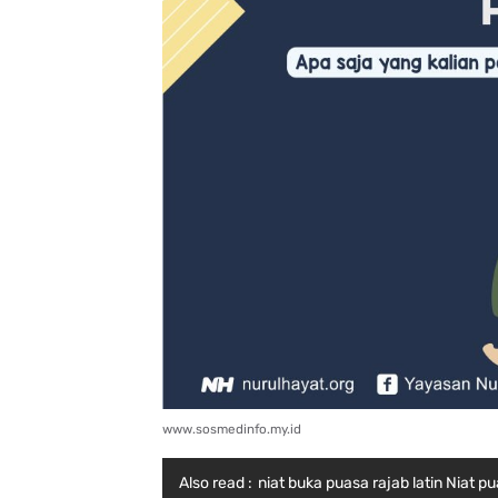
www.sosmedinfo.my.id
Also read :
niat buka puasa rajab latin Niat pu