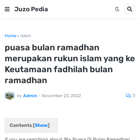
Juzo Pedia
Home
Islam
puasa bulan ramadhan
merupakan rukun islam yang ke
Keutamaan fadhilah bulan
ramadhan
0
by
Admin
-
November 23, 2022
Contents [
Show
]
If you are searching about 18+ Puasa Di Bulan Ramadhan