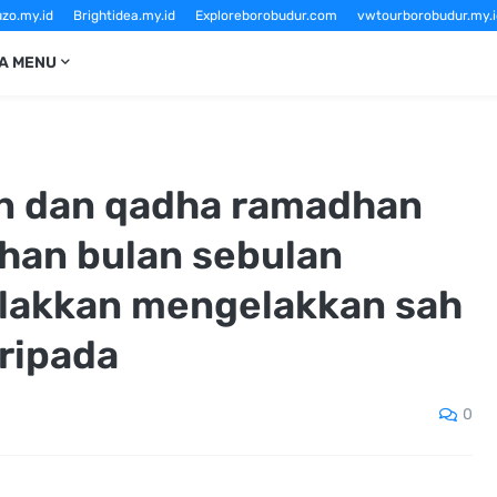
zo.my.id
Brightidea.my.id
Exploreborobudur.com
vwtourborobudur.my.i
Sewavwtourborobudur.com
vwborobudurtour.com
Borobudurtourvw.c
A MENU
an dan qadha ramadhan
han bulan sebulan
galakkan mengelakkan sah
ripada
0