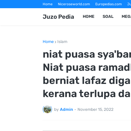
Home
Niceroseworld.com
Europedias.com
Ju
Fotografer Magelang
Jasa Foto Wisata Magelang
Juzo Pedia
HOME
SOAL
MEG
Home
Islam
niat puasa sya'b
Niat puasa ramad
berniat lafaz di
kerana terlupa da
by
Admin
-
November 15, 2022