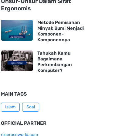
Unsur-Unsur Dalam Sifat
Ergonomis
Metode Pemisahan
Minyak Bumi Menjadi
Komponen-
Komponennya
Tahukah Kamu
Bagaimana
Perkembangan
Komputer?
MAIN TAGS
Islam
Soal
OFFICIAL PARTNER
niceroseworld.com