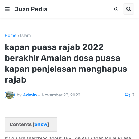
Juzo Pedia
Home
Islam
kapan puasa rajab 2022
berakhir Amalan dosa puasa
kapan penjelasan menghapus
rajab
0
by
Admin
-
November 23, 2022
Contents [
Show
]
If you are searching about TERJAWAB! Kapan Mulai Puasa