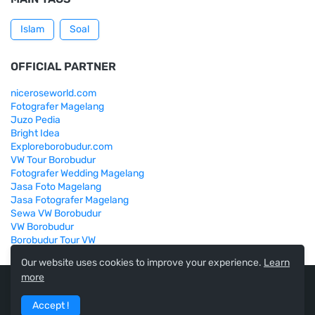
Islam
Soal
OFFICIAL PARTNER
niceroseworld.com
Fotografer Magelang
Juzo Pedia
Bright Idea
Exploreborobudur.com
VW Tour Borobudur
Fotografer Wedding Magelang
Jasa Foto Magelang
Jasa Fotografer Magelang
Sewa VW Borobudur
VW Borobudur
Borobudur Tour VW
Our website uses cookies to improve your experience.
Learn
more
Share By:
Europedias
Accept !
Home
About
Contact Us
RTL Version