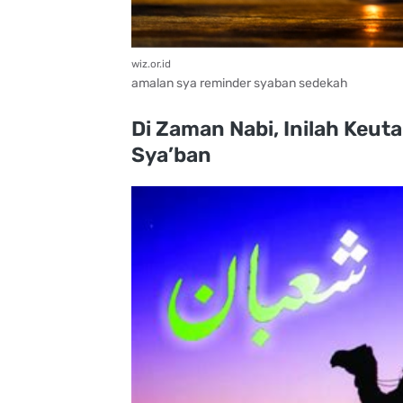
wiz.or.id
amalan sya reminder syaban sedekah
Di Zaman Nabi, Inilah Keut
Sya’ban