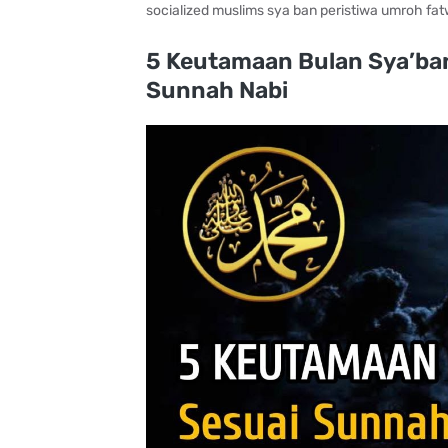
socialized muslims sya ban peristiwa umroh fa
5 Keutamaan Bulan Sya’ban
Sunnah Nabi