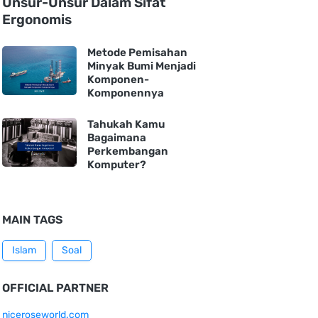
Unsur-Unsur Dalam Sifat
Ergonomis
Metode Pemisahan
Minyak Bumi Menjadi
Komponen-
Komponennya
Tahukah Kamu
Bagaimana
Perkembangan
Komputer?
MAIN TAGS
Islam
Soal
OFFICIAL PARTNER
niceroseworld.com