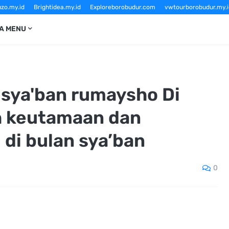
zo.my.id
Brightidea.my.id
Exploreborobudur.com
vwtourborobudur.my.i
Sewavwtourborobudur.com
vwborobudurtour.com
Borobudurtourvw.c
A MENU
sya'ban rumaysho Di
ah keutamaan dan
 di bulan sya’ban
0