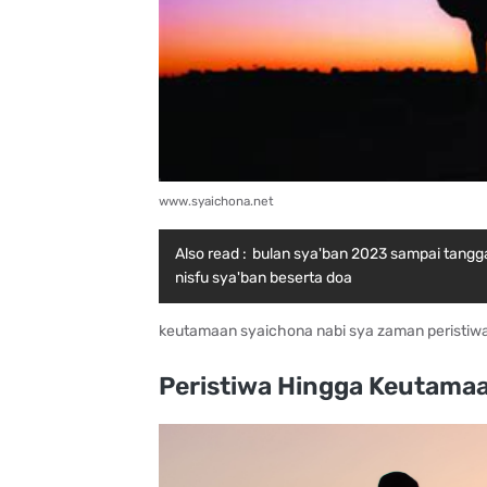
www.syaichona.net
Also read :
bulan sya'ban 2023 sampai tanggal
nisfu sya'ban beserta doa
keutamaan syaichona nabi sya zaman peristiwa
Peristiwa Hingga Keutama