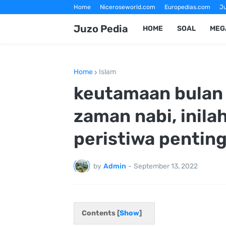
Home
Niceroseworld.com
Europedias.com
Ju
Fotografer Magelang
Jasa Foto Wisata Magelang
Juzo Pedia
HOME
SOAL
MEG
Home
Islam
keutamaan bulan 
zaman nabi, inil
peristiwa penting
by
Admin
-
September 13, 2022
Contents [
Show
]