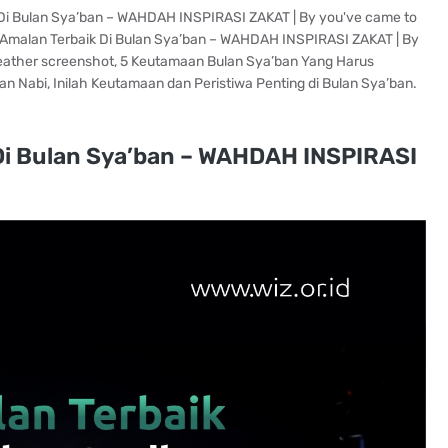
ik Di Bulan Sya’ban – WAHDAH INSPIRASI ZAKAT | By you've came to
, Amalan Terbaik Di Bulan Sya’ban – WAHDAH INSPIRASI ZAKAT | By
, Weather screenshot, 5 Keutamaan Bulan Sya’ban Yang Harus
an Nabi, Inilah Keutamaan dan Peristiwa Penting di Bulan Sya’ban.
Di Bulan Sya’ban – WAHDAH INSPIRASI