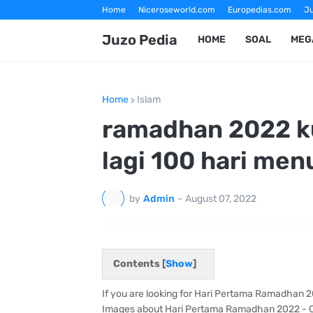
Home
Niceroseworld.com
Europedias.com
Ju
Fotografer Magelang
Jasa Foto Wisata Magelang
Juzo Pedia
HOME
SOAL
MEG
Home
Islam
ramadhan 2022 kur
lagi 100 hari me
by
Admin
-
August 07, 2022
Contents [
Show
]
If you are looking for Hari Pertama Ramadhan 
Images about Hari Pertama Ramadhan 2022 - C