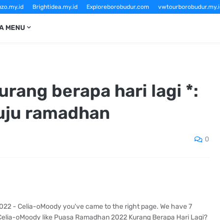
zo.my.id
Brightidea.my.id
Exploreborobudur.com
vwtourborobudur.my.i
Sewavwtourborobudur.com
vwborobudurtour.com
Borobudurtourvw.c
A MENU
ang berapa hari lagi *:
nuju ramadhan
0
2022 - Celia-oMoody you've came to the right page. We have 7
elia-oMoody like Puasa Ramadhan 2022 Kurang Berapa Hari Lagi?