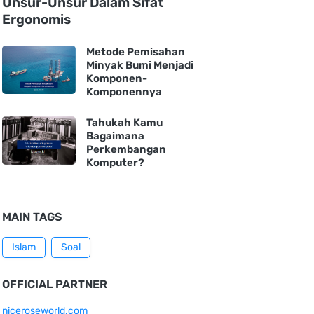
Unsur-Unsur Dalam Sifat
Ergonomis
Metode Pemisahan
Minyak Bumi Menjadi
Komponen-
Komponennya
Tahukah Kamu
Bagaimana
Perkembangan
Komputer?
MAIN TAGS
Islam
Soal
OFFICIAL PARTNER
niceroseworld.com