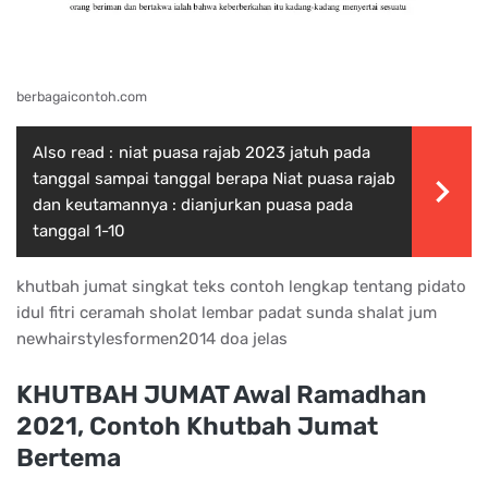
berbagaicontoh.com
Also read :
niat puasa rajab 2023 jatuh pada
tanggal sampai tanggal berapa Niat puasa rajab
dan keutamannya : dianjurkan puasa pada
tanggal 1-10
khutbah jumat singkat teks contoh lengkap tentang pidato
idul fitri ceramah sholat lembar padat sunda shalat jum
newhairstylesformen2014 doa jelas
KHUTBAH JUMAT Awal Ramadhan
2021, Contoh Khutbah Jumat
Bertema