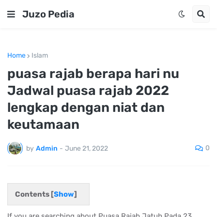
Juzo Pedia
Home
Islam
puasa rajab berapa hari nu
Jadwal puasa rajab 2022
lengkap dengan niat dan
keutamaan
0
by
Admin
-
June 21, 2022
Contents [
Show
]
If you are searching about Puasa Rajab Jatuh Pada 23