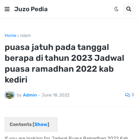
Juzo Pedia
Home
Islam
puasa jatuh pada tanggal
berapa di tahun 2023 Jadwal
puasa ramadhan 2022 kab
kediri
0
by
Admin
-
June 18, 2022
Contents [
Show
]
If you are looking for Jadwal Puasa Ramadhan 2022 Kab