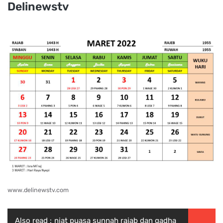
Delinewstv
www.delinewstv.com
Also read :
niat puasa sunnah rajab dan qadha