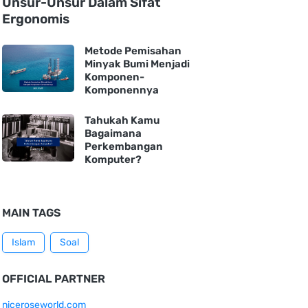
Unsur-Unsur Dalam Sifat
Ergonomis
Metode Pemisahan
Minyak Bumi Menjadi
Komponen-
Komponennya
Tahukah Kamu
Bagaimana
Perkembangan
Komputer?
MAIN TAGS
Islam
Soal
OFFICIAL PARTNER
niceroseworld.com