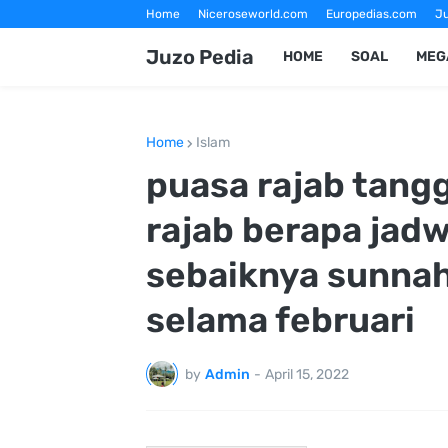
Home
Niceroseworld.com
Europedias.com
Ju
Fotografer Magelang
Jasa Foto Wisata Magelang
Juzo Pedia
HOME
SOAL
MEG
Home
Islam
puasa rajab tangg
rajab berapa jadw
sebaiknya sunna
selama februari
by
Admin
-
April 15, 2022