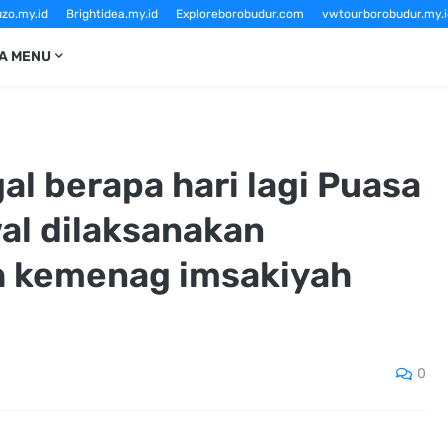
zo.my.id
Brightidea.my.id
Exploreborobudur.com
vwtourborobudur.my.i
Sewavwtourborobudur.com
vwborobudurtour.com
Borobudurtourvw.c
A MENU
al berapa hari lagi Puasa
al dilaksanakan
h kemenag imsakiyah
0