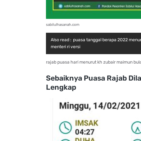
sabilulhasanah.com
Also read :
puasa tanggal berapa 2022 menur
menteri ri versi
rajab puasa hari menurut kh zubair maimun bul
Sebaiknya Puasa Rajab Dil
Lengkap