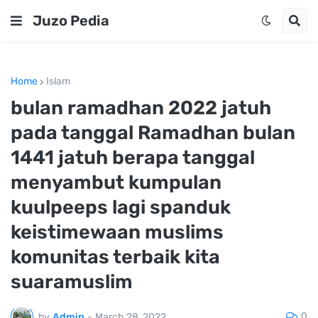
Juzo Pedia
Home
Islam
bulan ramadhan 2022 jatuh
pada tanggal Ramadhan bulan
1441 jatuh berapa tanggal
menyambut kumpulan
kuulpeeps lagi spanduk
keistimewaan muslims
komunitas terbaik kita
suaramuslim
0
by
Admin
-
March 28, 2022